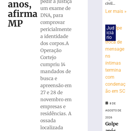
cai
pedir à Justiça
anos,
civil...
na
um exame de
afirma
Ler mais »
pista
DNA, para
e
MP
comprovar
é
Jud
pericialmente
atropelado
iciá
a identidade
em
rio
São
dos corpos.A
Bento
Operação
do
Cortejo
Sul
cumpriu 14
(SC)
mandados de
8
busca e
de
agosto
apreensão em
de
27 e 28 de
2026
Ler
novembro em
8 DE
mais
empresas e
AGOSTO DE
»
residências. A
2026
ossada
Golpe
localizada
Homem
após