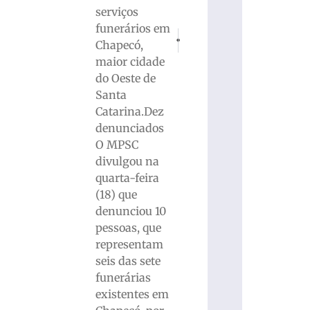
serviços
funerários em
PRÓXIMO
ANTERIOR
Chapecó,
Jovem de 24 anos morre em acidente en
Polícia Militar prende homem
maior cidade
do Oeste de
Santa
Catarina.Dez
denunciados
O MPSC
divulgou na
quarta-feira
(18) que
denunciou 10
pessoas, que
representam
seis das sete
funerárias
existentes em