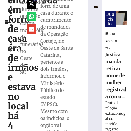
encontrada
e
e
localizados
forro de uma
em
m
exige
durante
casa durante o
b
transferência
Jud
operação
forro
r
iciá
cumprimento
bancárias
contra
rio
o
após
de
de mandados
monopólio
1
carro
da Operação
8 DE
casa
de
9,
apresentar
Cortejo, no
AGOSTO DE
2
funerárias
problemas
era
Oeste de Santa
2026
0
no
8
Justiça
Catarina,
de
2
de
Oeste
agosto
manda
pertence a
4
irmãos
de
de
retirar
dois irmãos,
2026
SC
e
nome de
informou o
Ler
mulher
Ministério
mais
estava
registrad
Público do
»
no
a como...
estado
Fruto de
local
(MPSC).
Homem
relação
Mesmo com
tropeça
há
extraconjug
os indícios, o
na
al do
4
marido,
calçada,
órgão vai
registro