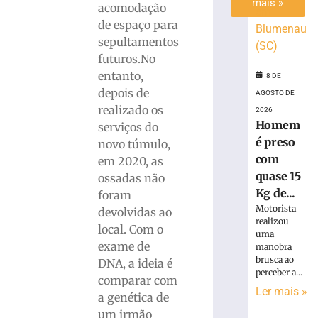
mais »
acomodação
de espaço para
sepultamentos
futuros.No
entanto,
8 DE
depois de
AGOSTO DE
realizado os
2026
Homem
serviços do
é preso
novo túmulo,
com
em 2020, as
quase 15
ossadas não
Kg de...
foram
Motorista
devolvidas ao
realizou
local. Com o
uma
exame de
manobra
brusca ao
DNA, a ideia é
perceber a...
comparar com
Ler mais »
a genética de
um irmão