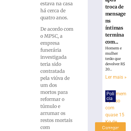
estava na casa
é
troca de
há cerca de
preso
mensage
com
quatro anos.
ns
quase
íntimas
De acordo com
15
termina
Kg
o MPSC, a
de
com...
empresa
maconha
Homem e
funerária
em
mulher
investigada
terão que
Blumenau
teria sido
devolver R$
(SC)
20...
contratada
8
Ler mais »
pela viúva de
de
agosto
um dos
de
2026
mortos para
Polí
Ler
cia
reformar o
mais
túmulo e
»
arrumar os
restos mortais
com
Carregar