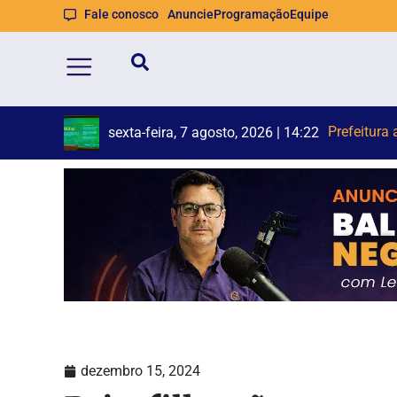
Fale conosco
Anuncie
Programação
Equipe
Homem qu
Trecho da A
sexta-feira, 7 agosto, 2026 | 14:21
dezembro 15, 2024