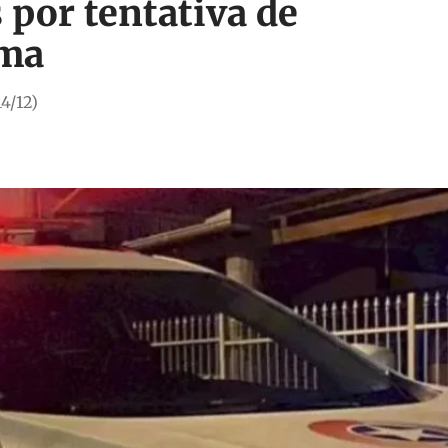
s por tentativa de
úma
14/12)