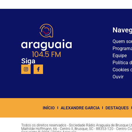
Nave
Quem so
Program
Equipe
Siga
Política 
Cookies d
Ouvir
INÍCIO
ALEXANDRE GARCIA
DESTAQUES
Todos os direitos reservados - Sociedade Rádio Araguaia de Brusque 
Mathilde Hoffmann, 66 - Centro II, Brusque, SC - 88353-120 - Centro C