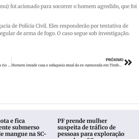
mu) foi acionado para socorrer o homem agredido, que foi
cia de Polícia Civil. Eles responderão por tentativa de
regular de arma de fogo. O caso segue sob investigação.
PRÓXIMO
Bombeiros resgatam 100 pessoas de embarcação à deriva em rio de SC
Homem invade casa e esfaqueia atual da ex-namorada em Timbó; vítima imobiliza agressor
ota e fica
PF prende mulher
ente submerso
suspeita de tráfico de
de mangue na SC-
pessoas para exploração