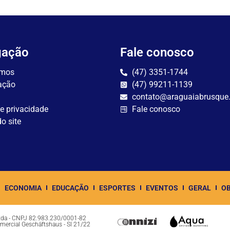
gação
Fale conosco
mos
(47) 3351-1744
ação
(47) 99211-1139
contato@araguaiabrusque
de privacidade
Fale conosco
o site
ECONOMIA
EDUCAÇÃO
ESPORTES
EVENTOS
GERAL
OB
Ltda - CNPJ 82.983.230/0001-82
omercial Geschäftshaus - Sl 21/22