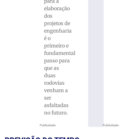
para a
elaboração
dos
projetos de
engenharia
é o
primeiro e
fundamental
passo para
que as
duas
rodovias
venham a
ser
asfaltadas
no futuro.
Publicidade
Publicidade