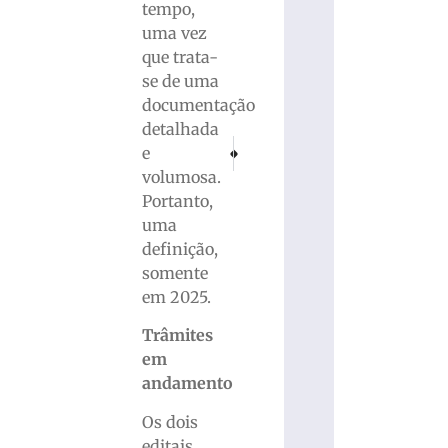
tempo,
uma vez
que trata-
se de uma
documentação
detalhada
PRÓXIMO
ANTERIOR
e
Colisão frontal na SC-410 resulta em duas m
Filhote de gato preso em bueiro é 
volumosa.
Portanto,
uma
definição,
somente
em 2025.
Trâmites
em
andamento
Os dois
editais