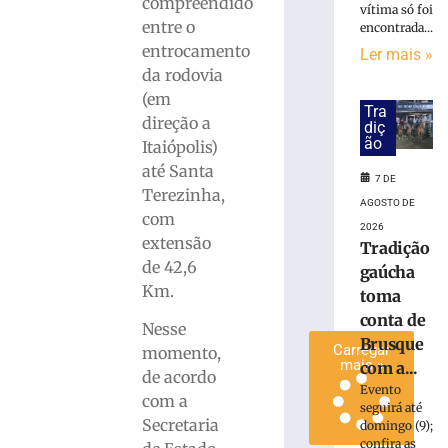
compreendido
vítima só foi
hambúrguer
entre o
encontrada...
beneficente
entrocamento
Ler mais »
para
da rodovia
ajudar
(em
animais
Tra
resgatados
direção a
diç
em
ão
Itaiópolis)
Brusque
até Santa
7 DE
7
Terezinha,
de
AGOSTO DE
com
agosto
2026
de
extensão
Tradição
2026
de 42,6
Ler
gaúcha
Km.
mais
toma
»
conta de
Nesse
Brusque
Carregar
momento,
mais »
com a...
de acordo
Evento
com a
seguirá até
Secretaria
domingo (9);
confira as