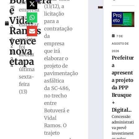
Botuverá
e
da
contratar
(13/12), a
e
m
PPP
empresa
licitação
b
Brusque
Proj
para
Vidal
r
eto
para a
+
elaborar
o
Digital
Ramos
contratação
o
1
para
da
7 DE
vence
projeto
8,
modernização
empresa
AGOSTO DE
2
foi
da
nova
que irá
2026
0
infraestrutura
aberta
Prefeitur
elaborar o
etapa
2
urbana
na
a
projeto de
4
7
última
apresent
pavimentação
de
sexta-
agosto
a projeto
asfáltica
de
feira
2026
da PPP
da SC-486,
(13)
Ler
Brusque
no trecho
mais
+
entre
»
Digital...
Botuverá e
Concessão
Vidal
administrati
Ramos. O
Trecho
va prevê
da
trajeto
investiment
os pelos