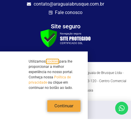
contato@araguaiabrusque.com.br
Fale conosco
Site seguro
Utilizamos
cookies
para lhe
proporcionar a melhor
experiência no nosso portal.
Todos os direitos reservados - Sociedade Rádio Araguaia de Brusque Ltda -
CNPJ 82.983.230/0001-82
Conheça nossa
Política de
Mathilde Hoffmann, 66 - Centro II, Brusque, SC - 88353-120 - Centro Comercial
privacidade
ou clique em
Geschäftshaus - Sl 21/22
continuar no botão ao lado.
Copyright © 2026 | Rádio Araguaia
Continuar