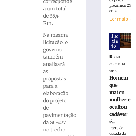
Avenida
corresponde
próximos 25
Arno
a um total
anos
Carlos
de 35,4
Ler mais »
Gracher
Km.
terá
interdição
Na mesma
Jud
nesta
iciá
licitação, o
sexta-
rio
governo
feira
também
(7/8)
7 DE
analisará
AGOSTO DE
7
de
as
2026
agosto
Homem
propostas
de
2026
que
para a
Ler
matou
elaboração
mais
mulher e
do projeto
»
ocultou
de
cadáver
pavimentação
é...
ONG
da SC-477
Vida
Parte da
no trecho
ossada da
promove