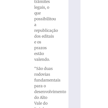
trâmites
legais, o
que
possibilitou
a
republicação
dos editais
e os
prazos
estão
valendo.
“São duas
rodovias
fundamentais
para o
desenvolvimento
do Alto
Vale do