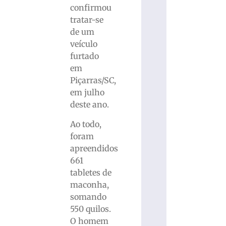
confirmou
tratar-se
de um
veículo
furtado
em
Piçarras/SC,
em julho
deste ano.
Ao todo,
foram
apreendidos
661
tabletes de
maconha,
somando
550 quilos.
O homem