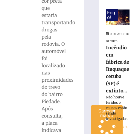
cor preta
invadir
que
restaurante
Fog
estaria
às
o!
transportando
margens
drogas
da
6 DE AGOSTO
BR-
pela
DE 2026
116
rodovia. O
Incêndio
em
automóvel
em
Papanduva
foi
fábrica de
6
localizado
de
Itaquaque
agosto
nas
cetuba
de
proximidades
2026
(SP) é
do trevo
Ler
extinto...
do bairro
mais
Não houve
Piedade.
»
feridos e
causas estão
Após
Carregar
sendo
consulta,
mais »
investigadas
a placa
Ler mais »
indicava