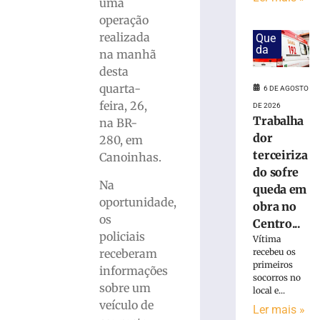
em
uma
obra
operação
no
realizada
Que
Centro
da
na manhã
Administrativo
desta
da
quarta-
Havan
6 DE AGOSTO
em
feira, 26,
DE 2026
Brusque
Trabalha
na BR-
dor
6
280, em
de
terceiriza
Canoinhas.
agosto
de
do sofre
2026
Na
queda em
Ler
oportunidade,
obra no
mais
os
Centro...
»
policiais
Vítima
receberam
recebeu os
primeiros
informações
Funcionária
socorros no
morre
sobre um
local e...
após
veículo de
Ler mais »
ônibus