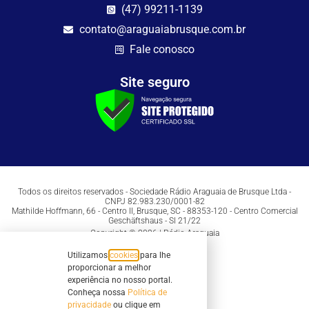
(47) 99211-1139
contato@araguaiabrusque.com.br
Fale conosco
Site seguro
Todos os direitos reservados - Sociedade Rádio Araguaia de Brusque Ltda -
CNPJ 82.983.230/0001-82
Mathilde Hoffmann, 66 - Centro II, Brusque, SC - 88353-120 - Centro Comercial
Geschäftshaus - Sl 21/22
Copyright © 2026 | Rádio Araguaia
Utilizamos
cookies
para lhe
proporcionar a melhor
experiência no nosso portal.
Conheça nossa
Política de
privacidade
ou clique em