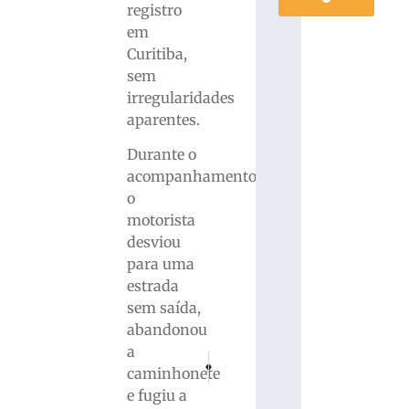
registro
em
Curitiba,
sem
irregularidades
aparentes.
Durante o
acompanhamento,
o
motorista
desviou
para uma
estrada
sem saída,
abandonou
a
PRÓXIMO
ANTERIOR
caminhonete
Filho agride pai com golpes na cabeça após
STF cancela tese jurídica da revisão
e fugiu a