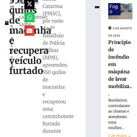
550
e
em
Planalto
Catarina
Fog
quilos
m
máquina
Norte
o
(PMSC),
b
de
catarinense;
de
r
por meio
lavar
saiba
o
mobiliza
maconha
do 3º
6 DE AGOSTO
mais
2
Bombeiros,
Batalhão
DE 2026
e
7,
em
Princípio
de Polícia
2
Brusque
recupera
de
Militar
0
6
incêndio
(BPM),
veículo
2
de
agosto
em
apreendeu
5
furtado
de
máquina
550 quilos
2026
de lavar
de
Ler
mobiliza..
maconha
mais
.
e
»
Bombeiros
recuperou
controlaram
uma
Trabalhador
as chamas e
caminhonete
atenderam
terceirizado
uma
furtada
sofre
mulher...
queda
durante
Ler mais »