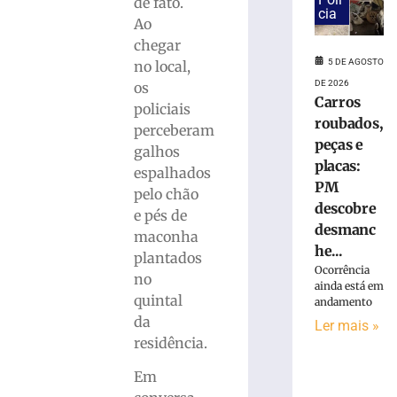
de fato.
Carros
cia
Ao
roubados,
chegar
peças
5 DE AGOSTO
no local,
e
DE 2026
os
placas:
Carros
PM
policiais
roubados,
descobre
perceberam
desmanche
peças e
galhos
clandestino
placas:
espalhados
às
PM
pelo chão
margens
descobre
e pés de
da
desmanc
maconha
BR-
he...
470
plantados
Ocorrência
–
no
ainda está em
VÍDEO
quintal
andamento
5
da
Ler mais »
de
residência.
agosto
de
2026
Em
Ler