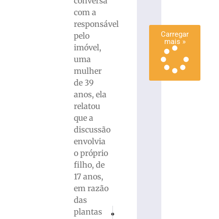
conversa
mais
com a
»
responsável
Carregar
pelo
mais »
imóvel,
uma
mulher
de 39
anos, ela
relatou
que a
discussão
envolvia
o próprio
filho, de
17 anos,
em razão
das
PRÓXIMO
ANTERIOR
plantas
Polícia recupera carga de carne avaliada em
Polícia Civil prende três suspeitos 