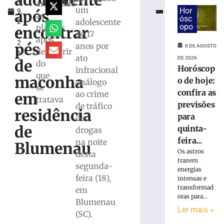
adolescente
1
por
arrancado
um
Hor
após
9,
incêndio
as
ósc
adolescente
2
criminoso
opo
plantas
encontrar
0
de 17
após
após
2
confessar
pés
anos por
6 DE AGOSTO
descobrir
6
o
ato
DE 2026
de
do
crime
Horóscop
infracional
que
à
maconha
o de hoje:
análogo
Polícia
se
confira as
ao crime
em
Militar
tratava
previsões
de tráfico
5
residência
para
de
de
agosto
de
quinta-
drogas
de
2026
feira...
na noite
Blumenau
Ler
Os astros
desta
trazem
mais
segunda-
energias
»
feira (18),
intensas e
transformad
em
oras para...
Blumenau
Motorista
Ler mais »
fica
(SC).