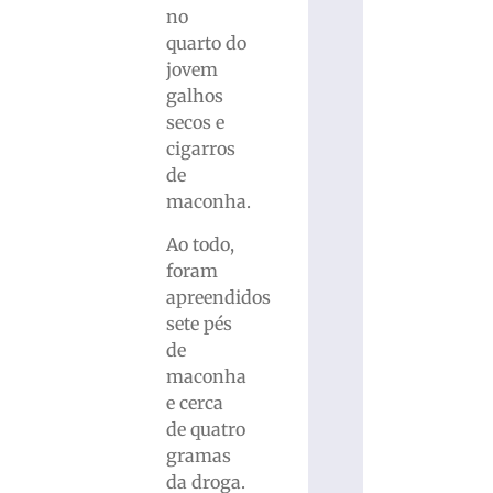
no
quarto do
jovem
galhos
secos e
cigarros
de
maconha.
Ao todo,
foram
apreendidos
sete pés
de
maconha
e cerca
de quatro
gramas
da droga.