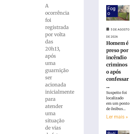
ferido
A
após
Fog
desviar
ocorrência
o
de
foi
cachorro
registrada
5 DE AGOSTO
e
por volta
colidir
DE 2026
das
Homem é
contra
20h13,
poste
preso por
após
no
incêndio
Bairro
uma
criminos
Águas
guarnição
o após
Claras
ser
confessar
5
acionada
...
de
inicialmente
agosto
Suspeito foi
de
localizado
para
2026
em um ponto
atender
Ler
de ônibus...
uma
mais
Ler mais »
situação
»
de vias
Polí