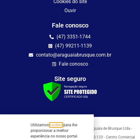
Cookies do site
Ouvir
Fale conosco
(47) 3351-1744
(47) 99211-1139
contato@araguaiabrusque.com.br
Fale conosco
Site seguro
Utilizamos
cookies
para lhe
Todos os direitos reservados - Sociedade Rádio Araguaia de Brusque Ltda -
proporcionar a melhor
CNPJ 82.983.230/0001-82
experiência no nosso portal.
Mathilde Hoffmann, 66 - Centro II, Brusque, SC - 88353-120 - Centro Comercial