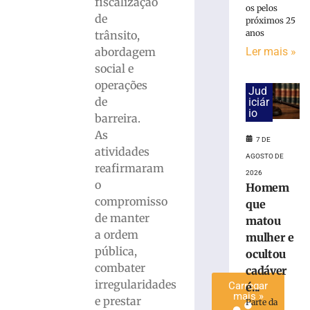
fiscalização
os pelos
cadáver
de
próximos 25
é
anos
trânsito,
condenado
abordagem
Ler mais »
a
social e
15
anos
operações
Jud
de
de
iciár
prisão
io
barreira.
em
As
Içara
7 DE
atividades
(SC)
AGOSTO DE
reafirmaram
7
2026
o
de
Homem
agosto
compromisso
que
de
2026
de manter
matou
Ler
a ordem
mulher e
mais
pública,
ocultou
»
combater
cadáver
irregularidades
Carregar
é...
mais »
e prestar
Parte da