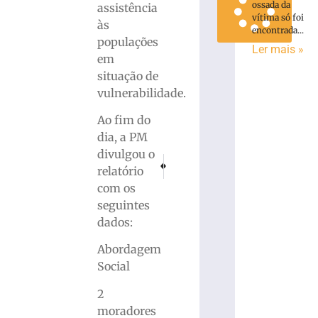
ossada da
assistência
vítima só foi
às
encontrada...
populações
Ler mais »
em
situação de
vulnerabilidade.
Ao fim do
dia, a PM
divulgou o
PRÓXIMO
ANTERIOR
relatório
Em Brusque, Polícia Civil cumpre mandado de
UNIFEBE firma parceria com a Cáte
com os
seguintes
dados:
Abordagem
Social
2
moradores