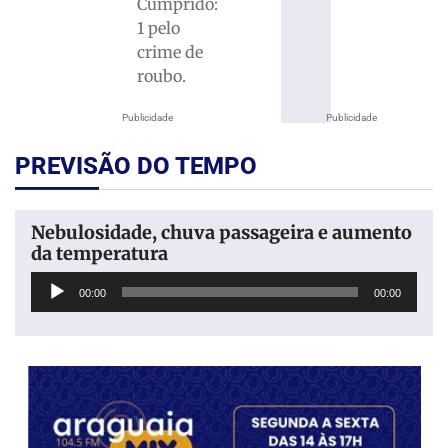
Cumprido:
1 pelo
crime de
roubo.
Publicidade
Publicidade
PREVISÃO DO TEMPO
Nebulosidade, chuva passageira e aumento
da temperatura
Tocador
00:00
00:00
de
áudio