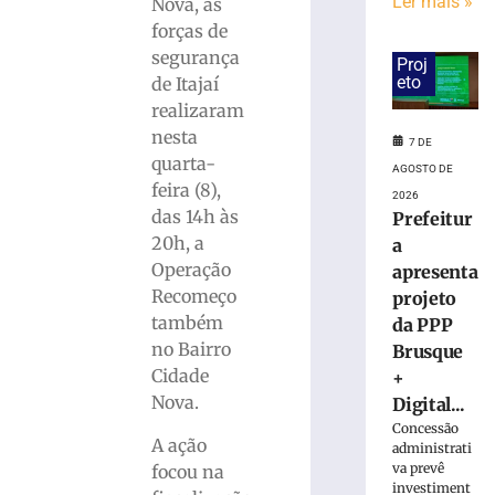
suspeita
Ler mais »
Nova, as
de
forças de
tráfico
segurança
Proj
de
eto
de Itajaí
drogas
realizaram
em
nesta
Brusque
7 DE
quarta-
7
AGOSTO DE
de
feira (8),
2026
agosto
das 14h às
Prefeitur
de
2026
20h, a
a
Ler
Operação
apresenta
mais
Recomeço
projeto
»
também
da PPP
no Bairro
Brusque
Homem
Cidade
+
que
Nova.
Digital...
matou
Concessão
mulher
A ação
administrati
e
va prevê
focou na
ocultou
investiment