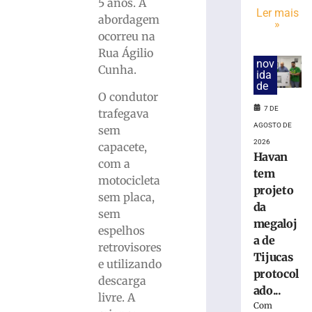
mulher
5 anos. A
Ler mais
suspeita
abordagem
»
de
ocorreu na
tráfico
Rua Ágilio
de
nov
Cunha.
pessoas
ida
de
para
O condutor
exploração
7 DE
trafegava
sexual
AGOSTO DE
sem
em
2026
SC
capacete,
Havan
com a
7
tem
de
motocicleta
agosto
projeto
de
sem placa,
da
2026
sem
Ler
megaloj
espelhos
mais
a de
retrovisores
»
Tijucas
e utilizando
protocol
descarga
ado...
Motociclista
livre. A
Com
morre