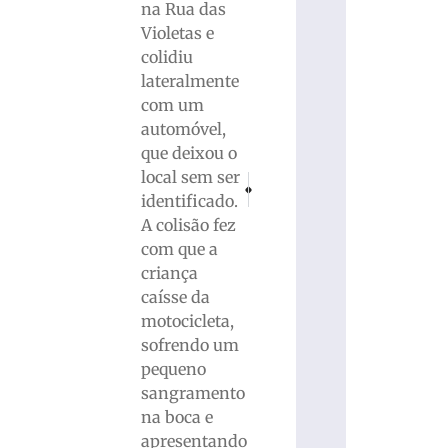
na Rua das
Violetas e
colidiu
lateralmente
com um
automóvel,
que deixou o
local sem ser
PRÓXIMO
ANTERIOR
identificado.
Polícia Militar apreende mais de 85 kg 
Atropelamento na madrugada de
A colisão fez
com que a
criança
caísse da
motocicleta,
sofrendo um
pequeno
sangramento
na boca e
apresentando