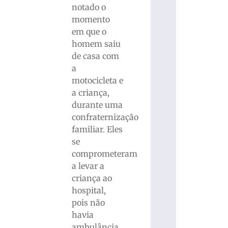
notado o
momento
em que o
homem saiu
de casa com
a
motocicleta e
a criança,
durante uma
confraternização
familiar. Eles
se
comprometeram
a levar a
criança ao
hospital,
pois não
havia
ambulância