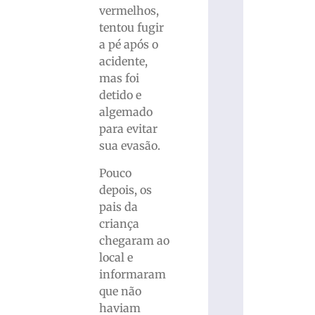
vermelhos,
tentou fugir
a pé após o
acidente,
mas foi
detido e
algemado
para evitar
sua evasão.
Pouco
depois, os
pais da
criança
chegaram ao
local e
informaram
que não
haviam