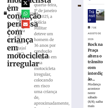
motociclista
e
fica
durante
quarta-feira,
em
ir
parcialmente
a
1º de janeiro
o
submerso
Trâ
madrugada
condução
1
nsit
de 2025, a
em
desta
o
,
área
perigosa
Polícia
quarta-
2
de
Militar
7 DE
com
feira
0
mangue
deteve um
AGOSTO DE
2
(1)
na
criança
homem de
2026
5
SC-
em
Rock na
36 anos por
em
401
Itajaí
Praça
condução
7
motocicleta
(SC)
altera o
perigosa em
de
agosto
irregular
trânsito
uma
de
com
2026
motocicleta
Ler
interdiç
irregular,
mais
ão...
colocando
»
Mudança
em risco
acontece
uma criança
neste
de,
sábado
PF
(8/8); saiba
prende
aproximadamente,
mais