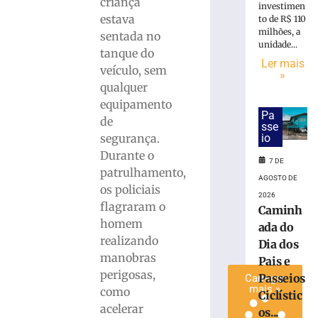
criança
investimen
após
estava
to de R$ 110
bater
milhões, a
sentada no
na
unidade...
tanque do
traseira
Ler mais
veículo, sem
de
»
ônibus
qualquer
durante
equipamento
Pa
desembarque
de
sse
de
segurança.
io
passageira
Durante o
7 DE
7
patrulhamento,
de
AGOSTO DE
agosto
os policiais
de
2026
flagraram o
2026
Caminh
Ler
homem
ada do
mais
realizando
Dia dos
»
manobras
Pais e
perigosas,
Passeios
Carregar
mais »
como
Ciclístic
acelerar
os...