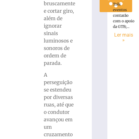
bruscamente
Três
eventos
e cortar giro,
contarão
além de
com o apoio
ignorar
da GTB;...
sinais
Ler mais
»
luminosos e
sonoros de
ordem de
parada.
A
perseguição
se estendeu
por diversas
ruas, até que
o condutor
avançou em
um
cruzamento