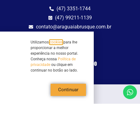
(47) 3351-1744
(47) 99211-1139
contato@araguaiabrusque.com.br
Fale conosco
Utilizamos
cookies
para lhe
proporcionar a melhor
Site seguro
experiência no nosso portal.
Conheça nossa
Política de
privacidade
ou clique em
continuar no botão ao lado.
Continuar
Todos os direitos reservados - Sociedade Rádio Araguaia de Brusque Ltda -
CNPJ 82.983.230/0001-82
Mathilde Hoffmann, 66 - Centro II, Brusque, SC - 88353-120 - Centro Comercial
Geschäftshaus - Sl 21/22
Copyright © 2026 | Rádio Araguaia