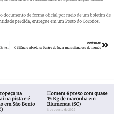
do documento de forma oficial por meio de um boletim de
entidade perdida, entregue em um Posto do Correios.
PRÓXIMO
Café de Ideias do Núcleo de Instituições Educacionais da ACIBr tem palestra sobre Competências Socioemocionais
O Silêncio Absoluto: Dentro do lugar mais silencioso do mundo
ropeça na
Homem é preso com quase
ai na pista e é
15 Kg de maconha em
do em São Bento
Blumenau (SC)
C)
8 de agosto de 2026