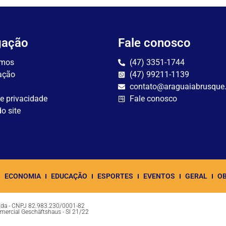
gação
Fale conosco
mos
(47) 3351-1744
ação
(47) 99211-1139
contato@araguaiabrusque
de privacidade
Fale conosco
o site
ECONOMIA
EDUCAÇÃO
ESPORTES
EVENTOS
GERAL
OB
Ltda - CNPJ 82.983.230/0001-82
omercial Geschäftshaus - Sl 21/22