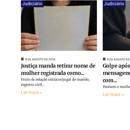
Judiciário
Judiciário
8 DE AGOSTO DE 2026
8 DE AGOSTO DE
Justiça manda retirar nome de
Golpe após
mulher registrada como...
mensagens
com...
Fruto de relação extraconjugal do marido,
registro civil...
Homem e mulher 
Ler mais »
Ler mais »