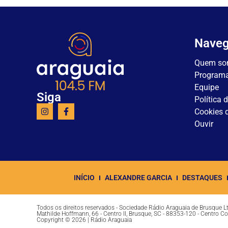
Nave
Quem so
Program
Equipe
Siga
Política 
Cookies d
Ouvir
INÍCIO
ALEXANDRE GARCIA
DESTAQUES
Todos os direitos reservados - Sociedade Rádio Araguaia de Brusque 
Mathilde Hoffmann, 66 - Centro II, Brusque, SC - 88353-120 - Centro C
Copyright © 2026 | Rádio Araguaia