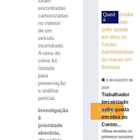
foram
às
encontradas
margens
Qued
carbonizadas
da
a
BR-
no interior
116
de um
em
veículo
Papanduva
incendiado.
6
A cena do
de
agosto
crime foi
de
isolada
2026
para
Ler
6 DE AGOSTO DE
preservação
mais
2026
e análise
»
Trabalhador
pericial.
terceirizado
Carregar
sofre queda
Investigação
mais »
em obra no
é
Centro...
prioridade
Vítima recebeu os
absoluta,
primeiros socorros