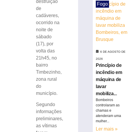
destruição
Fogo
Centro
de
Administrativo
cadáveres,
da
ocorrido na
Havan
em
noite de
Brusque
sábado
6
(17), por
de
volta das
agosto
6 DE AGOSTO DE
de
21h45, no
2026
2026
bairro
Princípio de
Ler
Timbezinho,
incêndio em
mais
zona rural
máquina de
»
do
lavar
município.
mobiliza...
Funcionária
Bombeiros
morre
Segundo
controlaram as
após
chamas e
informações
atenderam uma
ônibus
preliminares,
mulher...
invadir
as vítimas
restaurante
Ler mais »