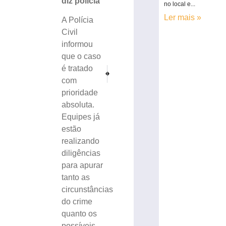
diz polícia
no local e...
Ler mais »
A Polícia
Civil
informou
que o caso
é tratado
PRÓXIMO
ANTERIOR
Jovem de 21 anos morto em acidente no Centro de Br
Brusque participa do 1º Simulado Geral de
com
prioridade
absoluta.
Equipes já
estão
realizando
diligências
para apurar
tanto as
circunstâncias
do crime
quanto os
possíveis