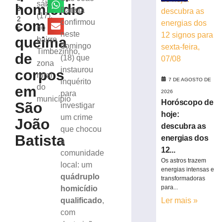
de
sábado
homicídio
0
Batista
lavar
(17),
2
mobiliza
com
confirmou
no
5
Bombeiros,
neste
queima
bairro
em
domingo
Timbezinho,
Brusque
de
(18) que
zona
6
instaurou
corpos
de
rural
agosto
7 DE AGOSTO DE
inquérito
do
de
em
2026
para
2026
município
Horóscopo de
São
investigar
Ler
hoje:
um crime
mais
João
descubra as
que chocou
»
Batista
energias dos
a
12...
comunidade
Trabalhador
Os astros trazem
local: um
terceirizado
energias intensas e
quádruplo
sofre
transformadoras
queda
para...
homicídio
em
qualificado
,
Ler mais »
obra
com
no