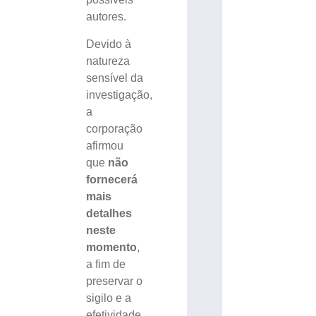
autores.
Devido à
natureza
sensível da
investigação,
a
corporação
afirmou
que
não
fornecerá
mais
detalhes
neste
momento
,
a fim de
preservar o
sigilo e a
efetividade