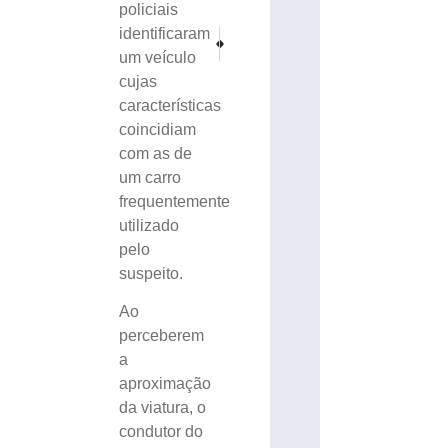
policiais
identificaram
PRÓXIMO
ANTERIOR
Criança fica ferida após colisão entre bicicleta e ca
Conta de luz ficará mais cara em maio co
um veículo
cujas
características
coincidiam
com as de
um carro
frequentemente
utilizado
pelo
suspeito.
Ao
perceberem
a
aproximação
da viatura, o
condutor do