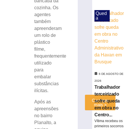
bancada da
às
cozinha. Os
margens
Qued
agentes
da
a
BR-
também
116
apreenderam
em
um rolo de
Papanduva
plástico
6
filme,
de
agosto
frequentemente
de
utilizado
2026
para
Ler
6 DE AGOSTO DE
embalar
mais
2026
substâncias
»
Trabalhador
ilícitas.
terceirizado
Carregar
sofre queda
Após as
mais »
em obra no
apreensões
Centro...
no bairro
Vítima recebeu os
Planalto, a
primeiros socorros