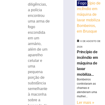
Fogo
Centro
diligências,
Administrativo
a polícia
da
encontrou
Havan
uma arma de
em
fogo
Brusque
escondida
6
de
em um
agosto
6 DE AGOSTO DE
armário,
de
2026
2026
além de um
Princípio de
Ler
aparelho
incêndio em
mais
celular e
máquina de
»
uma
lavar
pequena
mobiliza...
porção de
Funcionária
Bombeiros
morre
substância
controlaram as
após
chamas e
semelhante
atenderam uma
ônibus
à maconha
mulher...
invadir
sobre a
restaurante
Ler mais »