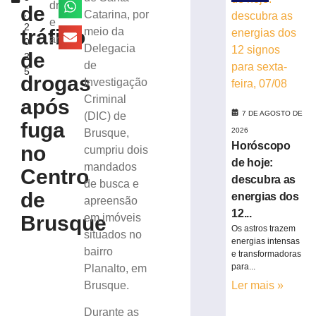
de
droga
de
,
Catarina, por
lavar
e
2
mobiliza
tráfico
meio da
arma
0
Bombeiros,
Delegacia
de
2
em
de
5
Brusque
drogas
Investigação
6
Criminal
após
de
agosto
7 DE AGOSTO DE
(DIC) de
de
fuga
2026
Brusque,
2026
Horóscopo
no
cumpriu dois
Ler
de hoje:
mandados
mais
Centro
descubra as
de busca e
»
de
energias dos
apreensão
12...
Brusque
em imóveis
Trabalhador
Os astros trazem
situados no
terceirizado
energias intensas
bairro
sofre
e transformadoras
queda
para...
Planalto, em
em
Brusque.
Ler mais »
obra
no
Durante as