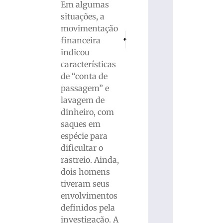
Em algumas
situações, a
movimentação
PRÓXIMO
ANTERIOR
financeira
Corpo é encontrado boiando no rio Itaja
Mulher é resgatada de helicópte
indicou
características
de “conta de
passagem” e
lavagem de
dinheiro, com
saques em
espécie para
dificultar o
rastreio. Ainda,
dois homens
tiveram seus
envolvimentos
definidos pela
investigação. A