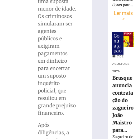
suspeita
uma suposta
doras para...
de
menor de idade.
tráfico
Ler mais
Os criminosos
»
de
simularam ser
drogas
agentes
em
Co
públicos e
Brusque
ntr
exigiram
ata
7
ção
de
pagamentos
agosto
7 DE
em dinheiro
de
AGOSTO DE
2026
para encerrar
2026
Ler
um suposto
Brusque
mais
inquérito
anuncia
»
policial, que
contrata
resultou em
ção do
Homem
grande prejuízo
zagueiro
que
financeiro.
João
matou
Maistro
mulher
Após
para...
e
diligências, a
Zagueiro de
ocultou