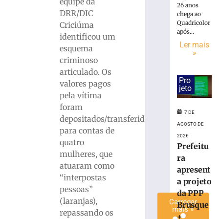
equipe da
26 anos
cadáver
DRR/DIC
chega ao
é
Quadricolor
Criciúma
condenado
após...
identificou um
a
Ler mais
esquema
15
»
anos
criminoso
de
articulado. Os
prisão
Pro
valores pagos
jeto
em
pela vítima
Içara
foram
(SC)
7 DE
depositados/transferidos
7
AGOSTO DE
para contas de
de
2026
agosto
quatro
de
Prefeitu
2026
mulheres, que
ra
Ler
atuaram como
apresent
mais
“interpostas
a projeto
»
pessoas”
da PPP
(laranjas),
Carregar
Brusque
mais »
repassando os
+