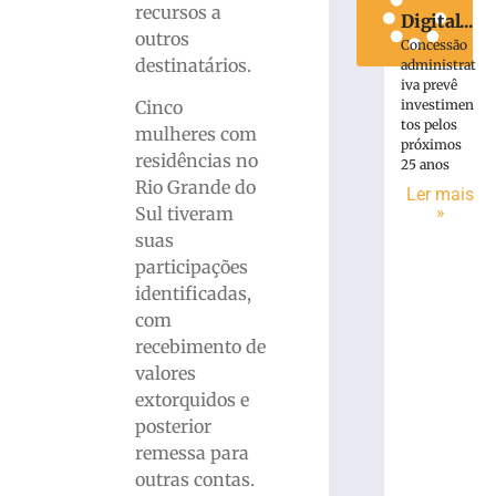
recursos a
Digital...
outros
Concessão
destinatários.
administrat
iva prevê
investimen
Cinco
tos pelos
mulheres com
próximos
residências no
25 anos
Rio Grande do
Ler mais
»
Sul tiveram
suas
participações
identificadas,
com
recebimento de
valores
extorquidos e
posterior
remessa para
outras contas.