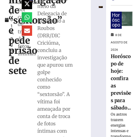
investigação
m
e
ameaçada
meio da
de
b
bombeiros
por
Delegacia de
r
resgatam
Hor
conta
“sextorsão”
o
ósc
Repressão a
dois
de
opo
1
cães
e
Roubos
troca
4,
em
(DRR/DIC
8 DE
pede
de
2
Gaspar
Criciúma,
AGOSTO DE
0
fotos
prisão
7
concluiu a
2026
2
de
íntimas
Horósco
investigação
agosto
de
5
de
po de
que apurou um
2026
sete
hoje:
golpe
Ler
confira
conhecido
mais
as
como
»
previsõe
“sextorsão”. A
s para
vítima foi
Duas
sábado...
ameaçada por
pessoas
Os astros
conta de troca
são
trazem
de fotos
detidas
energias
por
íntimas com
intensas e
transforma