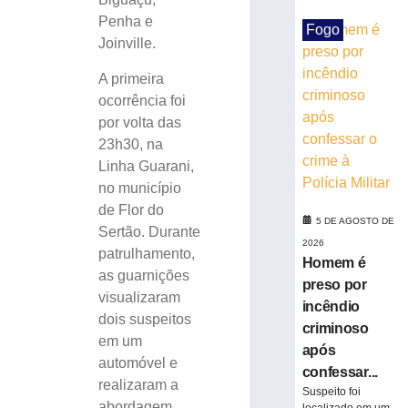
desviar
Penha e
Fogo
de
Joinville.
cachorro
e
A primeira
colidir
ocorrência foi
contra
por volta das
poste
23h30, na
no
Bairro
Linha Guarani,
Águas
no município
Claras
de Flor do
5 DE AGOSTO DE
5
Sertão. Durante
de
2026
patrulhamento,
agosto
Homem é
de
as guarnições
2026
preso por
visualizaram
Ler
incêndio
dois suspeitos
mais
criminoso
em um
»
após
automóvel e
confessar...
realizaram a
Suspeito foi
Carros
abordagem.