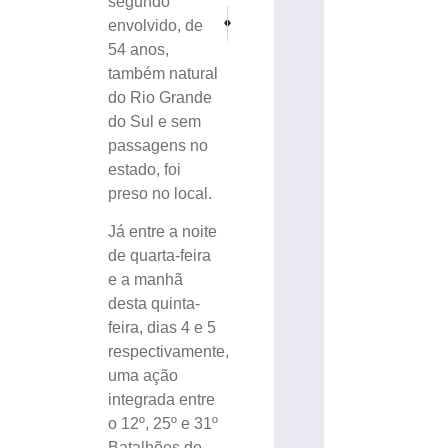
segundo
PRÓXIMO
ANTERIOR
envolvido, de
Ciclistas do BMX de Brusque disputam etapas d
Baile da Realeza da 31ª Festa Bergamas
54 anos,
também natural
do Rio Grande
do Sul e sem
passagens no
estado, foi
preso no local.
Já entre a noite
de quarta-feira
e a manhã
desta quinta-
feira, dias 4 e 5
respectivamente,
uma ação
integrada entre
o 12º, 25º e 31º
Batalhões de