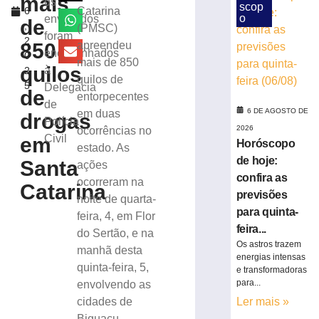
mais
os
scop
6
Catarina
criminoso
o
envolvidos
de
,
(PMSC)
após
foram
2
confessar
850
apreendeu
encaminhados
0
o
mais de 850
quilos
à
2
crime
quilos de
5
Delegacia
à
de
entorpecentes
Polícia
de
6 DE AGOSTO DE
em duas
drogas
Militar
Polícia
2026
ocorrências no
5
Civil
em
Horóscopo
de
estado. As
agosto
de hoje:
Santa
ações
de
confira as
2026
ocorreram na
Catarina
Ler
previsões
noite de quarta-
mais
para quinta-
feira, 4, em Flor
»
feira...
do Sertão, e na
Os astros trazem
manhã desta
energias intensas
quinta-feira, 5,
Motorista
e transformadoras
fica
para...
envolvendo as
ferido
cidades de
Ler mais »
após
Biguaçu,