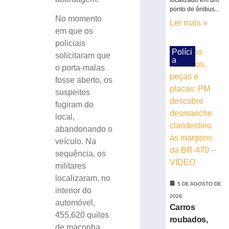
localizado em um
roubados,
ponto de ônibus...
peças
No momento
Ler mais »
e
em que os
placas:
policiais
PM
Políci
solicitaram que
descobre
a
o porta-malas
desmanche
clandestino
fosse aberto, os
às
suspeitos
margens
fugiram do
da
local,
BR-
abandonando o
470
veículo. Na
–
sequência, os
VÍDEO
militares
5
de
localizaram, no
agosto
5 DE AGOSTO DE
interior do
de
2026
2026
automóvel,
Carros
Ler
455,620 quilos
roubados,
mais
de maconha.