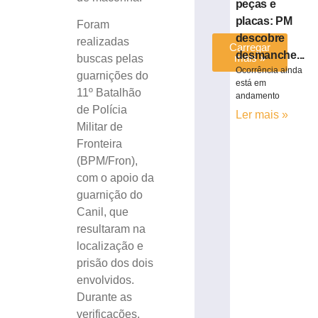
peças e
»
placas: PM
Foram
descobre
realizadas
Carregar
desmanche...
mais »
buscas pelas
Ocorrência ainda
guarnições do
está em
11º Batalhão
andamento
de Polícia
Ler mais »
Militar de
Fronteira
(BPM/Fron),
com o apoio da
guarnição do
Canil, que
resultaram na
localização e
prisão dos dois
envolvidos.
Durante as
verificações,