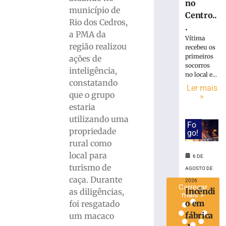
no
invadir
município de
Centro..
restaurante
Rio dos Cedros,
.
às
a PMA da
Vítima
margens
região realizou
recebeu os
da
primeiros
ações de
BR-
socorros
inteligência,
116
no local e...
em
constatando
Ler mais
Papanduva
que o grupo
»
6
estaria
de
utilizando uma
agosto
Fo
de
propriedade
go!
2026
rural como
Ler
local para
6 DE
mais
turismo de
AGOSTO DE
»
caça. Durante
2026
Carregar
Incêndi
as diligências,
mais »
o em
foi resgatado
fábrica
um macaco