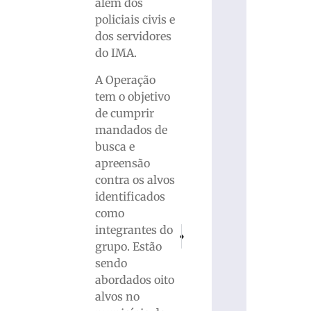
além dos
policiais civis e
dos servidores
do IMA.
A Operação
tem o objetivo
de cumprir
mandados de
busca e
apreensão
contra os alvos
identificados
como
integrantes do
PRÓXIMO
ANTERIOR
Dia D Ecoponto recolhe 1,9 tonelada de 
Aniversário de 98 anos do Co
grupo. Estão
sendo
abordados oito
alvos no