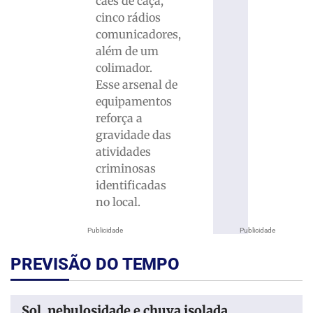
cães de caça,
cinco rádios
comunicadores,
além de um
colimador.
Esse arsenal de
equipamentos
reforça a
gravidade das
atividades
criminosas
identificadas
no local.
Publicidade
Publicidade
PREVISÃO DO TEMPO
Sol, nebulosidade e chuva isolada