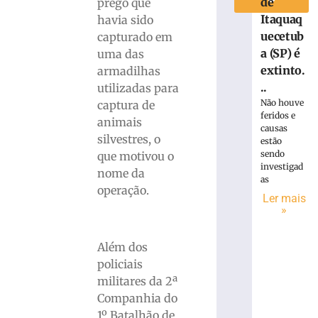
de
prego que
Itaquaq
havia sido
uecetub
capturado em
a (SP) é
uma das
extinto.
armadilhas
..
utilizadas para
Não houve
captura de
feridos e
animais
causas
silvestres, o
estão
sendo
que motivou o
investigad
nome da
as
operação.
Ler mais
»
Além dos
policiais
militares da 2ª
Companhia do
1º Batalhão de