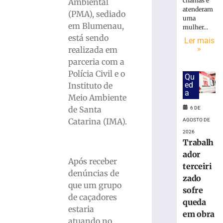
em
chamas e
Ambiental
atenderam
obra
(PMA), sediado
uma
no
em Blumenau,
mulher...
Centro
está sendo
Ler mais
Administrati
»
realizada em
da
parceria com a
Havan
em
Polícia Civil e o
Qu
Brusque
ed
Instituto de
a
6
Meio Ambiente
de
de Santa
6 DE
agosto
de
Catarina (IMA).
AGOSTO DE
2026
2026
Ler
Trabalh
mais
ador
Após receber
»
terceiri
denúncias de
zado
que um grupo
Funcionária
sofre
de caçadores
morre
queda
estaria
após
em obra
ônibus
atuando no