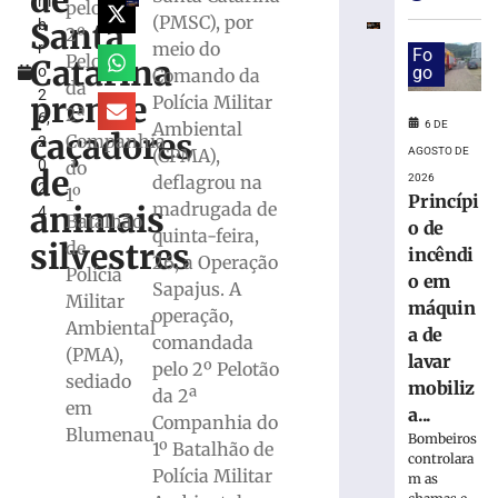
de
m
em
pelo
(PMSC), por
Santa
b
máquina
2º
meio do
r
de
Fo
Pelotão
Catarina
o
go
Comando da
lavar
da
2
mobiliza
prende
Polícia Militar
2ª
6,
Bombeiros,
6 DE
Ambiental
caçadores
Companhia
2
em
AGOSTO DE
(CPMA),
0
do
Brusque
de
2026
deflagrou na
2
1º
6
Princípi
madrugada de
animais
4
de
Batalhão
o de
agosto
quinta-feira,
silvestres
de
de
incêndi
26, a Operação
2026
Polícia
o em
Sapajus. A
Ler
Militar
máquin
operação,
mais
Ambiental
a de
comandada
»
(PMA),
lavar
pelo 2º Pelotão
sediado
mobiliz
da 2ª
Trabalhador
em
a...
Companhia do
terceirizado
Blumenau
Bombeiros
1º Batalhão de
sofre
controlara
queda
Polícia Militar
m as