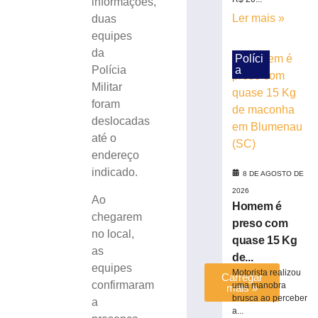
informações,
com
Ler mais »
duas
quase
equipes
15
Kg
da
Políci
de
a
Polícia
maconha
Militar
em
foram
Blumenau
deslocadas
(SC)
até o
8
endereço
de
agosto
indicado.
8 DE AGOSTO DE
de
2026
2026
Ao
Ler
Homem é
chegarem
mais
preso com
no local,
»
quase 15 Kg
as
de...
equipes
Motorista realizou
Carregar
confirmaram
uma manobra
mais »
brusca ao perceber
a
a...