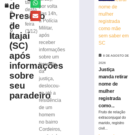
transferências
tarde
de
r
por volta
bancárias
desta
o
após
Presídio
das 14h,
terça-
4,
carro
a Polícia
de
feira
2
apresentar
Militar,
0
(3/12)
problemas
Itajaí
após
2
8
receber
(SC)
4
de
agosto
informações
de
após
8 DE AGOSTO DE
sobre um
2026
informações
2026
foragido
Ler
Justiça
da
mais
sobre
manda retirar
justiça,
»
seu
nome de
deslocou-
mulher
paradeiro
se até a
Homem
registrada
residência
tropeça
como...
de um
na
Fruto de relação
calçada,
homem
extraconjugal do
cai
no bairro
marido, registro
na
civil...
Cordeiros,
pista