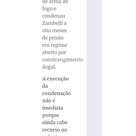
de arma de
fogo e
condenou
Zambelli a
oito meses
de prisão
em regime
aberto por
constrangimento
ilegal.
A execução
da
condenação
não é
imediata
porque
ainda cabe
recurso ao