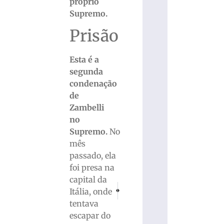
próprio
Supremo.
Prisão
Esta é a
segunda
condenação
de
Zambelli
no
Supremo.
No
mês
passado, ela
foi presa na
capital da
PRÓXIMO
ANTERIOR
Itália, onde
Brusque sedia a primeira etapa da Liga SC
Mendonça critica ativismo judicial
tentava
escapar do