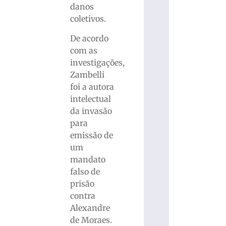
danos
coletivos.
De acordo
com as
investigações,
Zambelli
foi a autora
intelectual
da invasão
para
emissão de
um
mandato
falso de
prisão
contra
Alexandre
de Moraes.