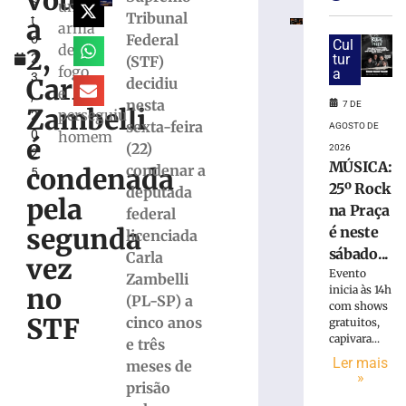
votos
s
Marco
uma
Tribunal
a
t
Buzzi
arma
Federal
o
e
Cul
de
2,
2
tur
(STF)
pede
fogo
a
3
perda
Carla
decidiu
e
,
do
nesta
7 DE
Zambelli
perseguiu
2
cargo
sexta-feira
AGOSTO DE
0
homem
por
é
(22)
2026
2
infrações
MÚSICA:
condenar a
condenada
5
disciplinares
25º Rock
deputada
6
pela
na Praça
federal
de
agosto
segunda
é neste
licenciada
de
sábado...
2026
Carla
vez
Ler
Evento
Zambelli
no
inicia às 14h
mais
(PL-SP) a
com shows
»
STF
cinco anos
gratuitos,
capivara...
e três
Ler mais
meses de
PRD
»
homologa
prisão