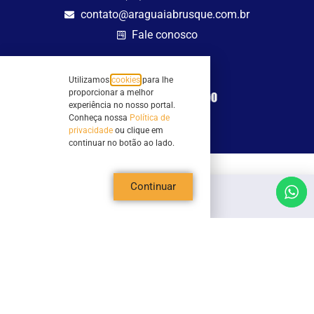
contato@araguaiabrusque.com.br
Fale conosco
Site seguro
Utilizamos
cookies
para lhe
proporcionar a melhor
experiência no nosso portal.
Conheça nossa
Política de
privacidade
ou clique em
continuar no botão ao lado.
Todos os direitos reservados - Sociedade Rádio Araguaia de Brusque Ltda -
Continuar
CNPJ 82.983.230/0001-82
Mathilde Hoffmann, 66 - Centro II, Brusque, SC - 88353-120 - Centro Comercial
Geschäftshaus - Sl 21/22
Copyright © 2026 | Rádio Araguaia