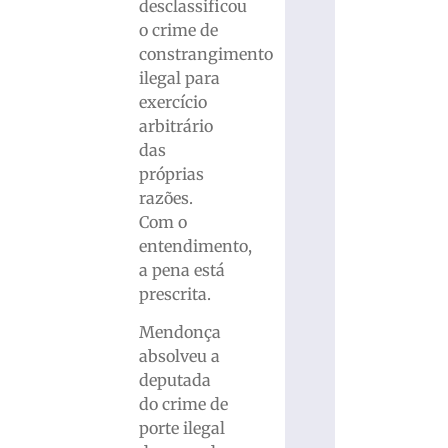
desclassificou
o crime de
constrangimento
ilegal para
exercício
arbitrário
das
próprias
razões.
Com o
entendimento,
a pena está
prescrita.
Mendonça
absolveu a
deputada
do crime de
porte ilegal