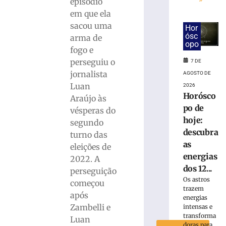
episódio
em que ela
Rede
sacou uma
Hor
Sustentabilida
ósc
arma de
define
opo
fogo e
dois
candidatos
perseguiu o
7 DE
de
jornalista
AGOSTO DE
Brusque
Luan
2026
para
Horósco
Araújo às
disputar
po de
vésperas do
vaga
hoje:
segundo
na
descubra
turno das
Alesc
as
eleições de
3
energias
de
2022. A
agosto
dos 12...
perseguição
de
2026
Os astros
começou
trazem
Ler
após
energias
mais
Zambelli e
intensas e
»
transforma
Luan
doras para...