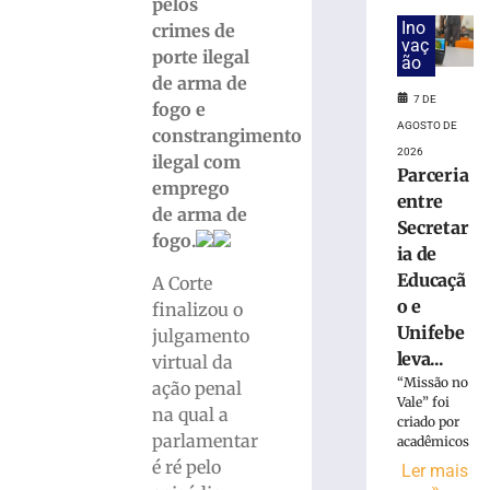
candidaturas
pelos
de
Ino
crimes de
vaç
Jucineia
porte ilegal
ão
Ribeiro
de arma de
Eckart
7 DE
fogo e
à
AGOSTO DE
constrangimento
Deputada
2026
Estadual
ilegal com
Parceria
e
emprego
entre
Vagner
de arma de
Secretar
Tebalde
fogo.
a
ia de
Deputado
Educaçã
A Corte
Federal
o e
finalizou o
5
Unifebe
julgamento
de
leva...
agosto
virtual da
de
“Missão no
ação penal
2026
Vale” foi
na qual a
Ler
criado por
parlamentar
mais
acadêmicos
é ré pelo
»
Ler mais
»