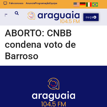
Fale conosco
Anuncie
Programação
Equipe
ouça
ABORTO: CNBB
condena voto de
Barroso