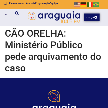
Fale conosco
Anuncie
Programação
Equipe
ouça
CÃO ORELHA:
Ministério Público
pede arquivamento do
caso