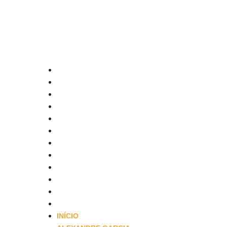
Menu
INÍCIO
ALEXANDRE GARCIA
DESTAQUES
ECONOMIA
EDUCAÇÃO
ESPORTES
EVENTOS
GERAL
OBITUÁRIO
POLÍTICA
SAÚDE
SEGURANÇA
INÍCIO