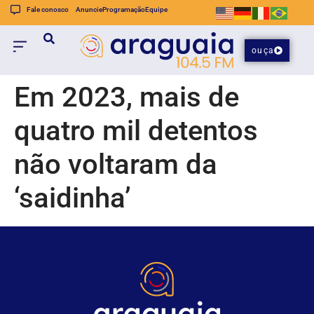
Fale conosco
Anuncie
Programação
Equipe
ouça
Em 2023, mais de
quatro mil detentos
não voltaram da
‘saidinha’