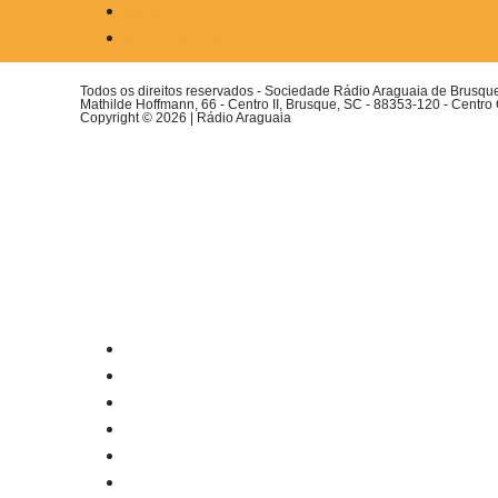
SAÚDE
SEGURANÇA
Todos os direitos reservados - Sociedade Rádio Araguaia de Brusq
Mathilde Hoffmann, 66 - Centro II, Brusque, SC - 88353-120 - Centro
Copyright © 2026 | Rádio Araguaia
Menu
INÍCIO
ALEXANDRE GARCIA
DESTAQUES
ECONOMIA
EDUCAÇÃO
ESPORTES