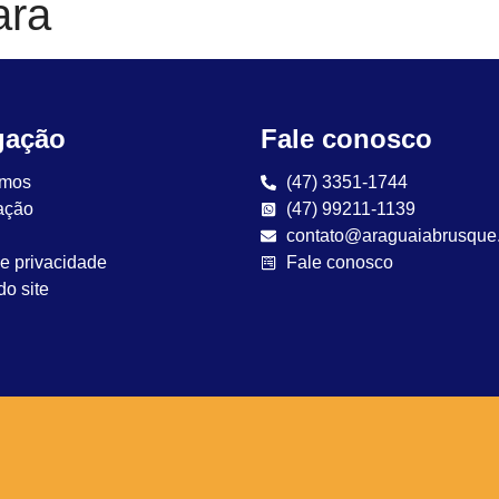
ara
gação
Fale conosco
mos
(47) 3351-1744
ação
(47) 99211-1139
contato@araguaiabrusque
de privacidade
Fale conosco
o site