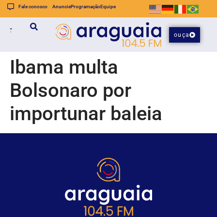
Fale conosco
Anuncie
Programação
Equipe
ouça
Ibama multa
Bolsonaro por
importunar baleia