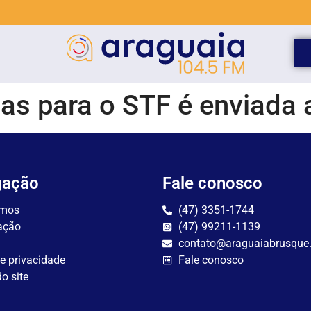
as para o STF é enviada
gação
Fale conosco
mos
(47) 3351-1744
ação
(47) 99211-1139
contato@araguaiabrusque
de privacidade
Fale conosco
o site