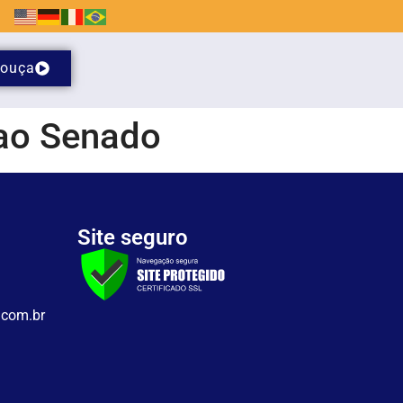
ouça
 ao Senado
Site seguro
.com.br