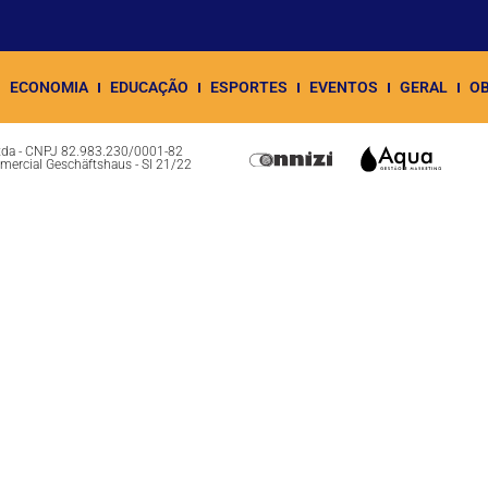
ECONOMIA
EDUCAÇÃO
ESPORTES
EVENTOS
GERAL
OB
Ltda - CNPJ 82.983.230/0001-82
omercial Geschäftshaus - Sl 21/22