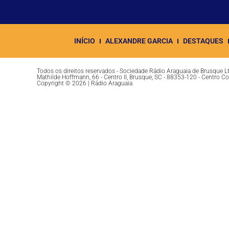
INÍCIO
ALEXANDRE GARCIA
DESTAQUES
Todos os direitos reservados - Sociedade Rádio Araguaia de Brusque 
Mathilde Hoffmann, 66 - Centro II, Brusque, SC - 88353-120 - Centro C
Copyright © 2026 | Rádio Araguaia