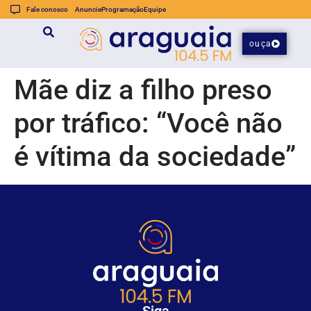
Fale conosco
Anuncie
Programação
Equipe
ouça
Mãe diz a filho preso
por tráfico: “Você não
é vítima da sociedade”
Siga