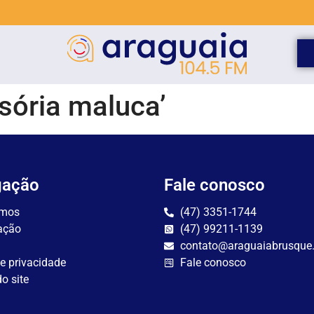
sória maluca’
gação
Fale conosco
mos
(47) 3351-1744
ação
(47) 99211-1139
contato@araguaiabrusque
de privacidade
Fale conosco
o site