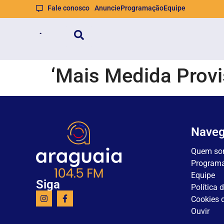
Fale conosco
Anuncie
Programação
Equipe
‘Mais Medida Provi
Nave
Quem so
Program
Equipe
Siga
Política 
Cookies d
Ouvir