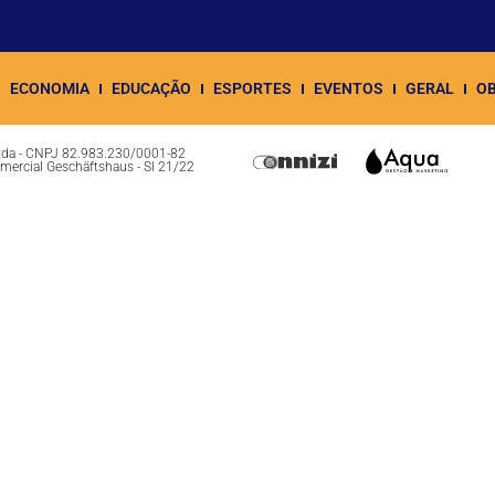
ECONOMIA
EDUCAÇÃO
ESPORTES
EVENTOS
GERAL
OB
Ltda - CNPJ 82.983.230/0001-82
omercial Geschäftshaus - Sl 21/22