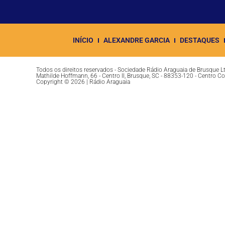
INÍCIO
ALEXANDRE GARCIA
DESTAQUES
Todos os direitos reservados - Sociedade Rádio Araguaia de Brusque 
Mathilde Hoffmann, 66 - Centro II, Brusque, SC - 88353-120 - Centro C
Copyright © 2026 | Rádio Araguaia