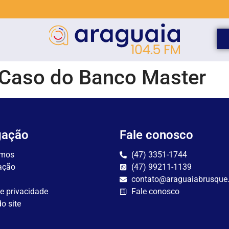
o Caso do Banco Master
gação
Fale conosco
mos
(47) 3351-1744
ação
(47) 99211-1139
contato@araguaiabrusque
de privacidade
Fale conosco
o site