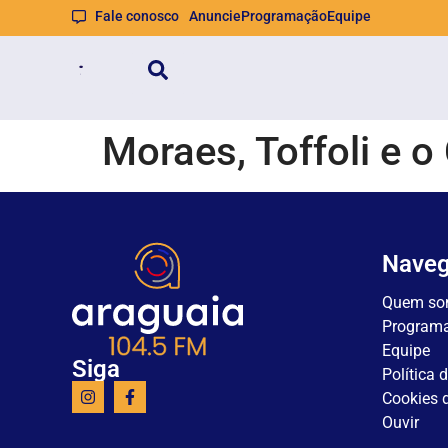
Fale conosco
Anuncie
Programação
Equipe
Moraes, Toffoli e 
Nave
Quem so
Program
Equipe
Siga
Política 
Cookies d
Ouvir