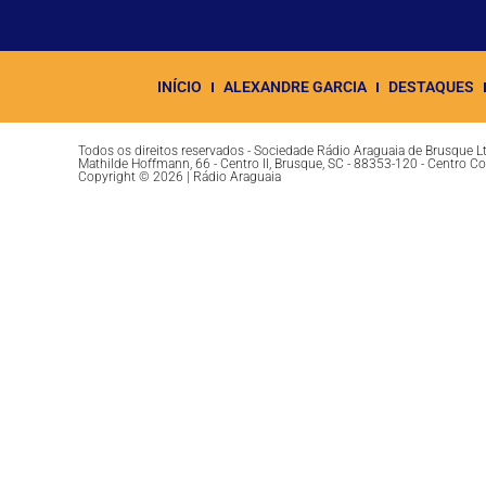
INÍCIO
ALEXANDRE GARCIA
DESTAQUES
Todos os direitos reservados - Sociedade Rádio Araguaia de Brusque 
Mathilde Hoffmann, 66 - Centro II, Brusque, SC - 88353-120 - Centro C
Copyright © 2026 | Rádio Araguaia