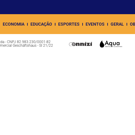
ECONOMIA
EDUCAÇÃO
ESPORTES
EVENTOS
GERAL
OB
Ltda - CNPJ 82.983.230/0001-82
omercial Geschäftshaus - Sl 21/22