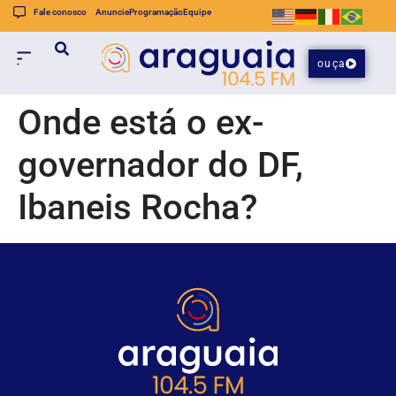
Fale conosco
Anuncie
Programação
Equipe
ouça
Onde está o ex-
governador do DF,
Ibaneis Rocha?