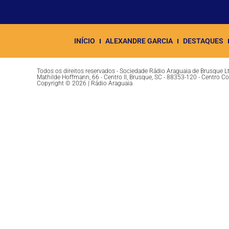
INÍCIO
ALEXANDRE GARCIA
DESTAQUES
Todos os direitos reservados - Sociedade Rádio Araguaia de Brusque 
Mathilde Hoffmann, 66 - Centro II, Brusque, SC - 88353-120 - Centro C
Copyright © 2026 | Rádio Araguaia