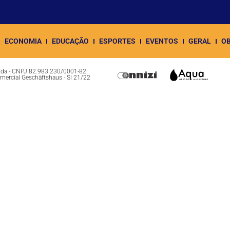
ECONOMIA
EDUCAÇÃO
ESPORTES
EVENTOS
GERAL
OB
Ltda - CNPJ 82.983.230/0001-82
omercial Geschäftshaus - Sl 21/22