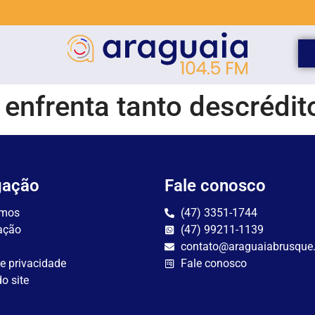
enfrenta tanto descrédit
gação
Fale conosco
mos
(47) 3351-1744
ação
(47) 99211-1139
contato@araguaiabrusque
de privacidade
Fale conosco
o site