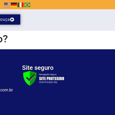
ouça
o?
Site seguro
.com.br