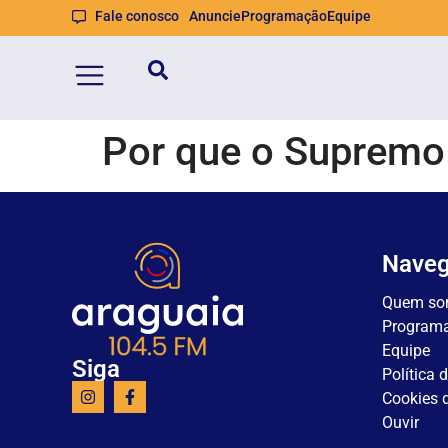
Fale conosco
Anuncie
Programação
Equipe
Por que o Supremo 
Nave
Quem so
Program
Equipe
Siga
Política 
Cookies d
Ouvir