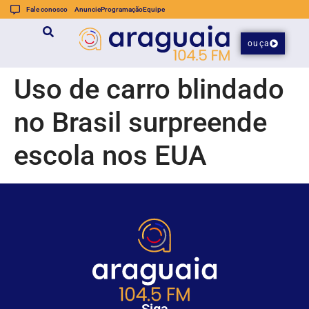
Fale conosco
Anuncie
Programação
Equipe
ouça
Uso de carro blindado
no Brasil surpreende
escola nos EUA
Siga