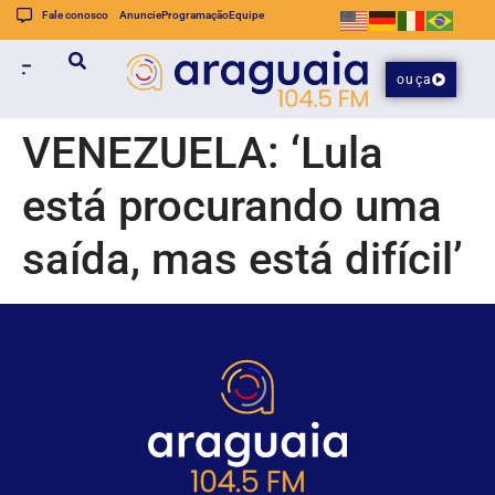
Fale conosco
Anuncie
Programação
Equipe
ouça
VENEZUELA: ‘Lula
está procurando uma
saída, mas está difícil’