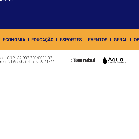
ECONOMIA
EDUCAÇÃO
ESPORTES
EVENTOS
GERAL
OB
Ltda - CNPJ 82.983.230/0001-82
omercial Geschäftshaus - Sl 21/22