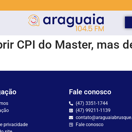
rir CPI do Master, mas d
gação
Fale conosco
mos
(47) 3351-1744
ação
(47) 99211-1139
contato@araguaiabrusque
de privacidade
Fale conosco
o site