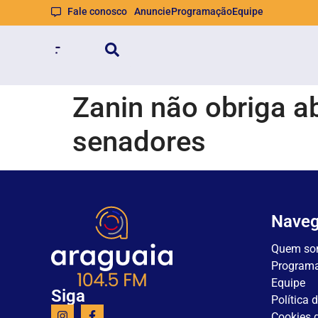
Fale conosco
Anuncie
Programação
Equipe
Zanin não obriga ab
senadores
Nave
Quem so
Program
Equipe
Siga
Política 
Cookies d