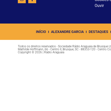
Ouvir
INÍCIO
ALEXANDRE GARCIA
DESTAQUES
Todos os direitos reservados - Sociedade Rádio Araguaia de Brusque 
Mathilde Hoffmann, 66 - Centro II, Brusque, SC - 88353-120 - Centro C
Copyright © 2026 | Rádio Araguaia