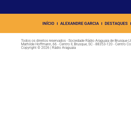
INÍCIO
ALEXANDRE GARCIA
DESTAQUES
Todos os direitos reservados - Sociedade Rádio Araguaia de Brusque 
Mathilde Hoffmann, 66 - Centro II, Brusque, SC - 88353-120 - Centro C
Copyright © 2026 | Rádio Araguaia