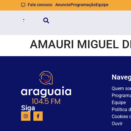
Fale conosco
Anuncie
Programação
Equipe
AMAURI MIGUEL D
Nave
Quem so
Program
Equipe
Siga
Política 
Cookies d
Ouvir