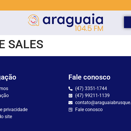
E SALES
gação
Fale conosco
mos
(47) 3351-1744
ação
(47) 99211-1139
contato@araguaiabrusque
de privacidade
Fale conosco
o site