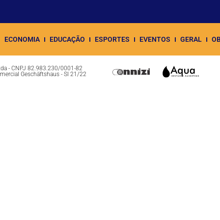
ECONOMIA
EDUCAÇÃO
ESPORTES
EVENTOS
GERAL
OB
Ltda - CNPJ 82.983.230/0001-82
omercial Geschäftshaus - Sl 21/22