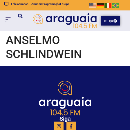
Fale conosco
Anuncie
Programação
Equipe
ouça
ANSELMO
SCHLINDWEIN
Siga