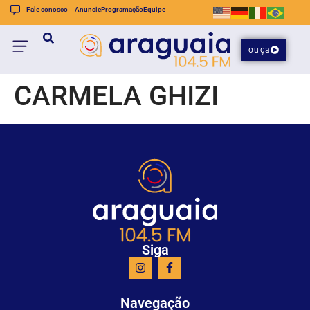
Fale conosco
Anuncie
Programação
Equipe
ouça
CARMELA GHIZI
Siga
Navegação