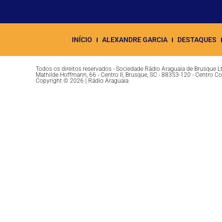
INÍCIO
ALEXANDRE GARCIA
DESTAQUES
Todos os direitos reservados - Sociedade Rádio Araguaia de Brusque 
Mathilde Hoffmann, 66 - Centro II, Brusque, SC - 88353-120 - Centro C
Copyright © 2026 | Rádio Araguaia