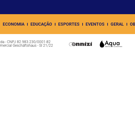
ECONOMIA
EDUCAÇÃO
ESPORTES
EVENTOS
GERAL
OB
Ltda - CNPJ 82.983.230/0001-82
omercial Geschäftshaus - Sl 21/22