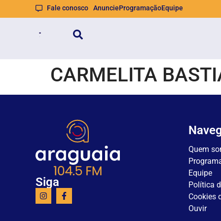
Fale conosco
Anuncie
Programação
Equipe
CARMELITA BASTI
Nave
Quem so
Program
Equipe
Siga
Política 
Cookies d
Ouvir