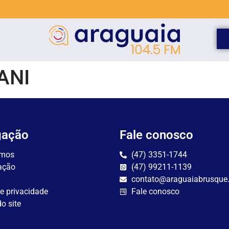
ANI
gação
Fale conosco
mos
(47) 3351-1744
ação
(47) 99211-1139
contato@araguaiabrusque
de privacidade
Fale conosco
o site