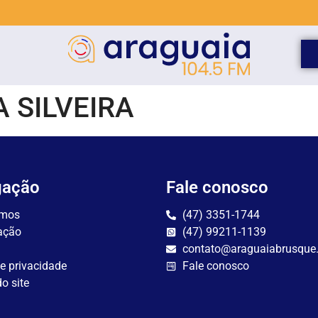
 SILVEIRA
gação
Fale conosco
mos
(47) 3351-1744
ação
(47) 99211-1139
contato@araguaiabrusque
de privacidade
Fale conosco
o site