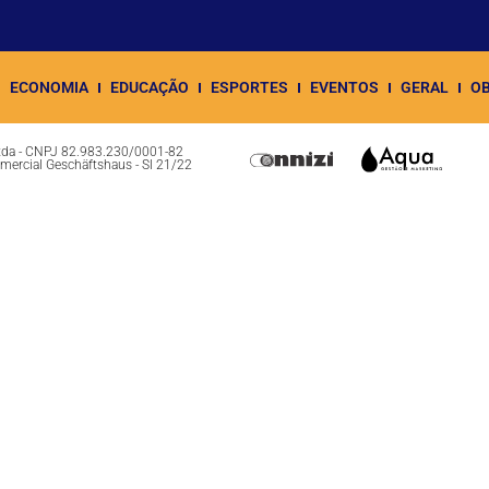
ECONOMIA
EDUCAÇÃO
ESPORTES
EVENTOS
GERAL
OB
Ltda - CNPJ 82.983.230/0001-82
omercial Geschäftshaus - Sl 21/22