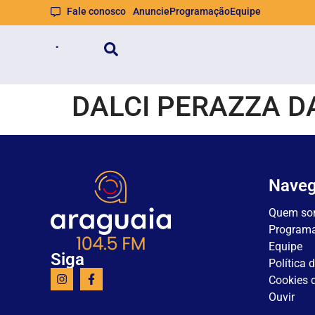
Fale conosco
Anuncie
Programação
Equipe
DALCI PERAZZA DA
Nave
Quem so
Program
Equipe
Siga
Política 
Cookies d
Ouvir