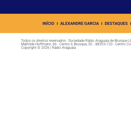
INÍCIO
ALEXANDRE GARCIA
DESTAQUES
Todos os direitos reservados - Sociedade Rádio Araguaia de Brusque 
Mathilde Hoffmann, 66 - Centro II, Brusque, SC - 88353-120 - Centro C
Copyright © 2026 | Rádio Araguaia