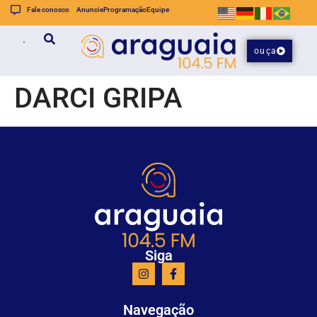
Fale conosco
Anuncie
Programação
Equipe
ouça
DARCI GRIPA
Siga
Navegação