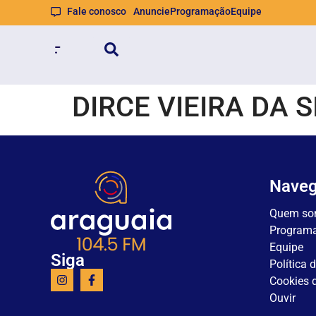
Fale conosco
Anuncie
Programação
Equipe
DIRCE VIEIRA DA S
Nave
Quem so
Program
Equipe
Siga
Política 
Cookies d
Ouvir