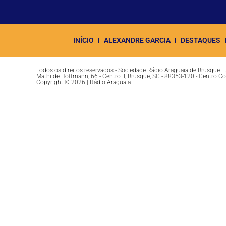
INÍCIO
ALEXANDRE GARCIA
DESTAQUES
Todos os direitos reservados - Sociedade Rádio Araguaia de Brusque 
Mathilde Hoffmann, 66 - Centro II, Brusque, SC - 88353-120 - Centro C
Copyright © 2026 | Rádio Araguaia