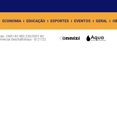
ECONOMIA
EDUCAÇÃO
ESPORTES
EVENTOS
GERAL
OB
Ltda - CNPJ 82.983.230/0001-82
omercial Geschäftshaus - Sl 21/22