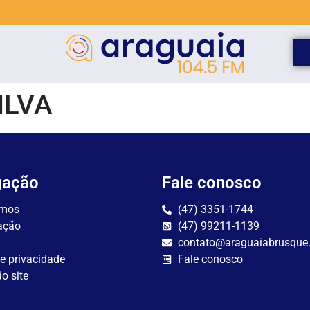
ILVA
gação
Fale conosco
mos
(47) 3351-1744
ação
(47) 99211-1139
contato@araguaiabrusque
de privacidade
Fale conosco
o site