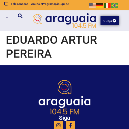
Fale conosco
Anuncie
Programação
Equipe
ouça
EDUARDO ARTUR
PEREIRA
Siga