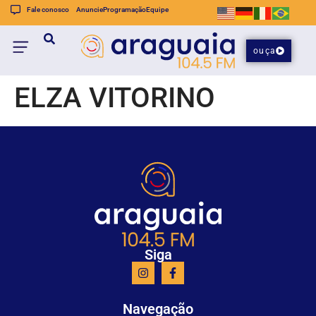
Fale conosco
Anuncie
Programação
Equipe
ouça
ELZA VITORINO
Siga
Navegação