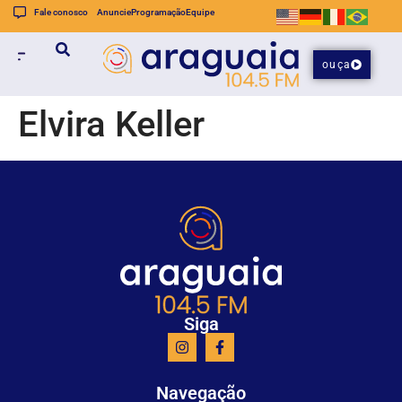
Fale conosco
Anuncie
Programação
Equipe
ouça
Elvira Keller
Siga
Navegação