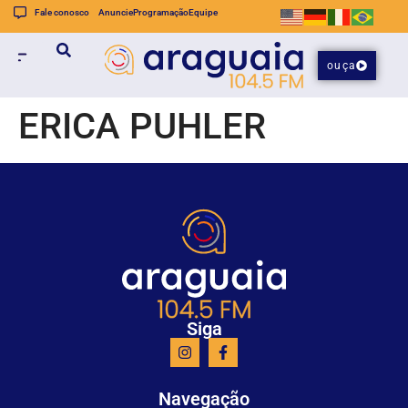
Fale conosco
Anuncie
Programação
Equipe
ouça
ERICA PUHLER
Siga
Navegação