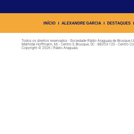
INÍCIO
ALEXANDRE GARCIA
DESTAQUES
Todos os direitos reservados - Sociedade Rádio Araguaia de Brusque 
Mathilde Hoffmann, 66 - Centro II, Brusque, SC - 88353-120 - Centro C
Copyright © 2026 | Rádio Araguaia