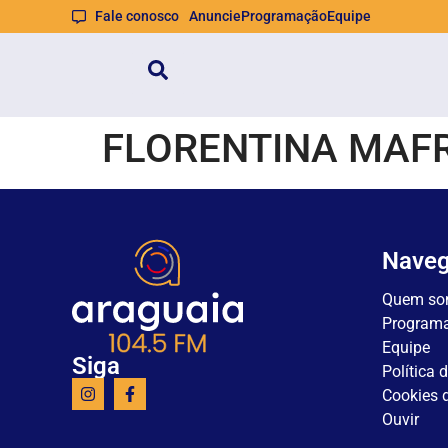
Fale conosco
Anuncie
Programação
Equipe
FLORENTINA MAFR
Nave
Quem so
Program
Equipe
Siga
Política 
Cookies d
Ouvir