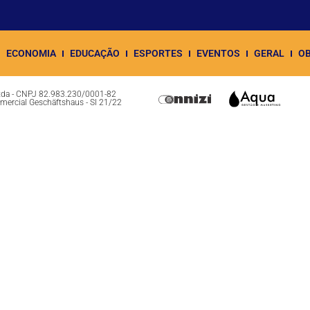
ECONOMIA
EDUCAÇÃO
ESPORTES
EVENTOS
GERAL
OB
Ltda - CNPJ 82.983.230/0001-82
omercial Geschäftshaus - Sl 21/22