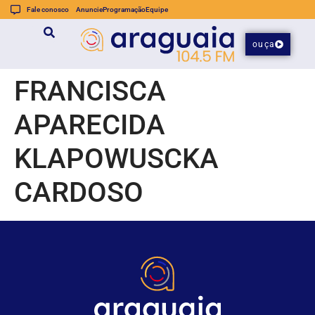
Fale conosco
Anuncie
Programação
Equipe
ouça
FRANCISCA
APARECIDA
KLAPOWUSCKA
CARDOSO