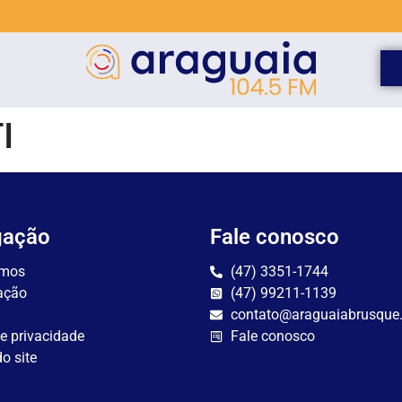
I
gação
Fale conosco
mos
(47) 3351-1744
ação
(47) 99211-1139
contato@araguaiabrusque
de privacidade
Fale conosco
o site