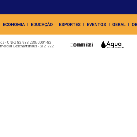
ECONOMIA
EDUCAÇÃO
ESPORTES
EVENTOS
GERAL
OB
Ltda - CNPJ 82.983.230/0001-82
omercial Geschäftshaus - Sl 21/22