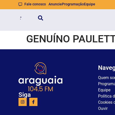
Fale conosco
Anuncie
Programação
Equipe
GENUÍNO PAULETT
Nave
Quem so
Program
Equipe
Siga
Política 
Cookies d
Ouvir