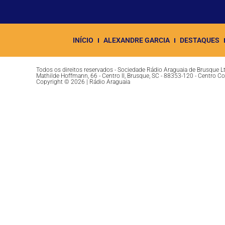
INÍCIO
ALEXANDRE GARCIA
DESTAQUES
Todos os direitos reservados - Sociedade Rádio Araguaia de Brusque 
Mathilde Hoffmann, 66 - Centro II, Brusque, SC - 88353-120 - Centro C
Copyright © 2026 | Rádio Araguaia