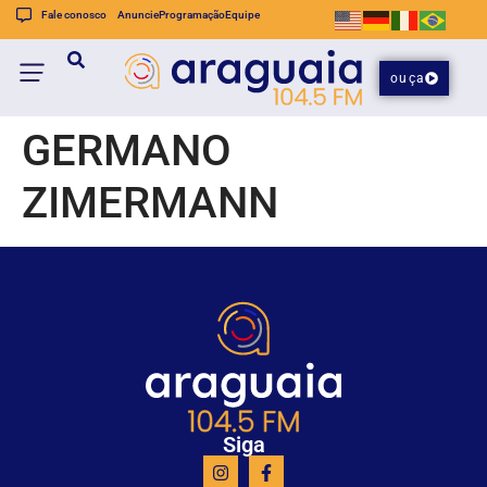
Fale conosco
Anuncie
Programação
Equipe
ouça
GERMANO
ZIMERMANN
Siga