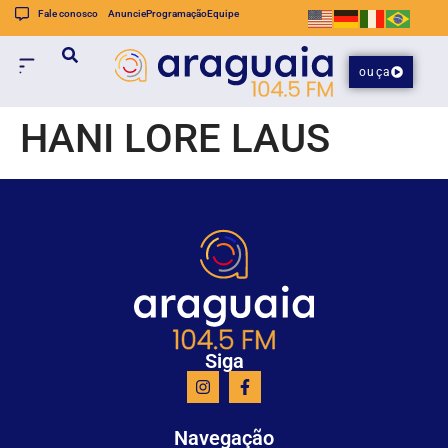
Fale conosco
Anuncie
Programação
Equipe
ouça
HANI LORE LAUS
Siga
Navegação