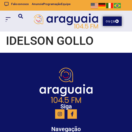
Fale conosco
Anuncie
Programação
Equipe
ouça
IDELSON GOLLO
Siga
Navegação