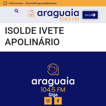
Fale conosco
Anuncie
Programação
Equipe
ouça
ISOLDE IVETE
APOLINÁRIO
Siga