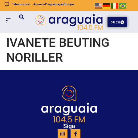
Fale conosco
Anuncie
Programação
Equipe
ouça
IVANETE BEUTING
NORILLER
Siga