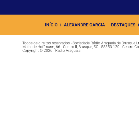
INÍCIO
ALEXANDRE GARCIA
DESTAQUES
Todos os direitos reservados - Sociedade Rádio Araguaia de Brusque 
Mathilde Hoffmann, 66 - Centro II, Brusque, SC - 88353-120 - Centro C
Copyright © 2026 | Rádio Araguaia