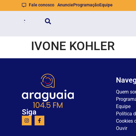
Fale conosco
Anuncie
Programação
Equipe
IVONE KOHLER
Nave
Quem so
Program
Equipe
Siga
Política 
Cookies d
Ouvir