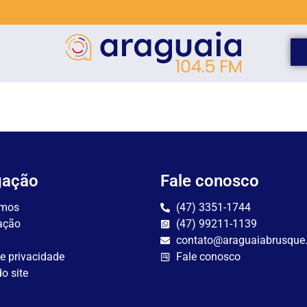
gação
Fale conosco
mos
(47) 3351-1744
ação
(47) 99211-1139
contato@araguaiabrusque
de privacidade
Fale conosco
o site