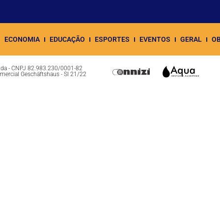
ECONOMIA
EDUCAÇÃO
ESPORTES
EVENTOS
GERAL
OB
Ltda - CNPJ 82.983.230/0001-82
omercial Geschäftshaus - Sl 21/22